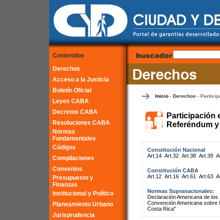
Contenidos
Derechos
Acceso a la Justicia
Boletín Oficial
Inicio
Derechos
Particip
-
-
Leyes CABA
Decretos CABA
Participación 
Resoluciones CABA
Referéndum y 
Normas
Fundamentales
Códigos
Constitución Nacional
Art.14
Art.32
Art.38
Art.39
A
Compilaciones
Convenios
Constitución CABA
Art.12
Art.16
Art.61
Art.63
A
Presupuesto y
Finanzas
Normas Supranacionales:
Institucional y Político
Declaración Americana de lo
Convención Americana sobre 
Planeamiento Urbano
Costa Rica"
Jurisprudencia