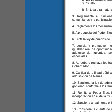
subsuelo.
j) En toda otra mater
3. Reglamenta el funcion
comunitarios y la participació
4. Reglamenta los mecanismo
5. A propuesta del Poder Ejec
6. Dicta la ley de puertos de 
7. Legisla y promueve med
igualdad real de oportunida
adolescencia, juventud, 
especiales.
8. Aprueba o rechaza los tr
Gobernador.
9. Califica de utilidad públi
adquisición de bienes.
10. Sanciona la ley de admin
gobierno, conforme a los térm
11. Remite al Poder Ejecut
incorporación en el de la Ciu
12. Sanciona anualmente el 
13. Considera la cuenta de in