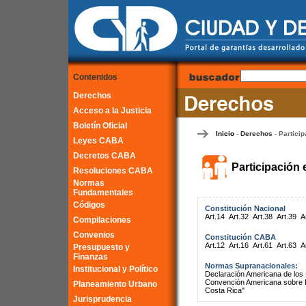
Contenidos
Derechos
Acceso a la Justicia
Boletín Oficial
Inicio
Derechos
Particip
-
-
Leyes CABA
Decretos CABA
Participación 
Resoluciones CABA
Normas
Fundamentales
Códigos
Constitución Nacional
Art.14
Art.32
Art.38
Art.39
A
Compilaciones
Convenios
Constitución CABA
Art.12
Art.16
Art.61
Art.63
A
Presupuesto y
Finanzas
Normas Supranacionales:
Institucional y Político
Declaración Americana de lo
Convención Americana sobre 
Planeamiento Urbano
Costa Rica"
Jurisprudencia