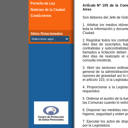
Porteño de Ley
Artículo Nº 105 de la
Cons
Aires
Noticias de la Ciudad
Contáctenos
Son deberes del Jefe de Gob
1. Arbitrar los medios idón
toda la información y docume
Ciudad.
Sitios Relacionados
2. Registrar todos los contra
diez días de suscriptos, b
contratistas y subcontratist
llamados a licitación deben 
diez días de realizado el a
consulta irrestricta.
3. Abrir las sesiones ordina
general de la administració
razones de gravedad así lo 
el artículo 103, si la Legislat
4. Proporcionar a la Legisl
requeridos.
5. Ordenar el auxilio de la fue
las Comunas cuando lo solici
6. Disponer las medidas nec
higiene, seguridad y orden pú
7. Ejecutar los actos de dis
por la Legislatura.