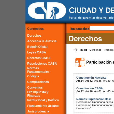
Contenidos
Derechos
Acceso a la Justicia
Boletín Oficial
Inicio
Derechos
Particip
-
-
Leyes CABA
Decretos CABA
Participación 
Resoluciones CABA
Normas
Fundamentales
Códigos
Constitución Nacional
Art.14
Art.32
Art.38
Art.39
A
Compilaciones
Convenios
Constitución CABA
Art.12
Art.16
Art.61
Art.63
A
Presupuesto y
Finanzas
Normas Supranacionales:
Institucional y Político
Declaración Americana de lo
Convención Americana sobre 
Planeamiento Urbano
Costa Rica"
Jurisprudencia