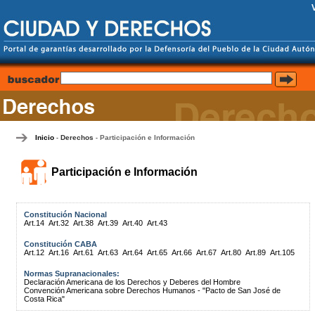
Inicio
Derechos
Participación e Información
-
-
Participación e Información
Constitución Nacional
Art.14
Art.32
Art.38
Art.39
Art.40
Art.43
Constitución CABA
Art.12
Art.16
Art.61
Art.63
Art.64
Art.65
Art.66
Art.67
Art.80
Art.89
Art.105
Normas Supranacionales:
Declaración Americana de los Derechos y Deberes del Hombre
Convención Americana sobre Derechos Humanos - "Pacto de San José de
Costa Rica"