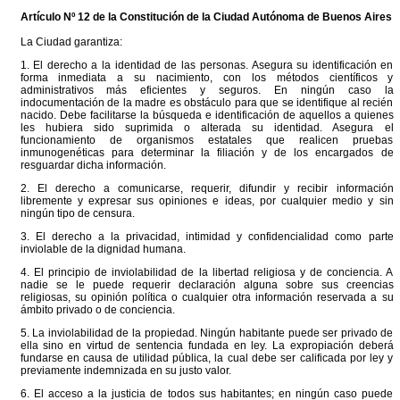
Artículo Nº 12 de la
Constitución
de la Ciudad Autónoma de Buenos Aires
La Ciudad garantiza:
1. El derecho a la identidad de las personas. Asegura su identificación en
forma inmediata a su nacimiento, con los métodos científicos y
administrativos más eficientes y seguros. En ningún caso la
indocumentación de la madre es obstáculo para que se identifique al recién
nacido. Debe facilitarse la búsqueda e identificación de aquellos a quienes
les hubiera sido suprimida o alterada su identidad. Asegura el
funcionamiento de organismos estatales que realicen pruebas
inmunogenéticas para determinar la filiación y de los encargados de
resguardar dicha información.
2. El derecho a comunicarse, requerir, difundir y recibir información
libremente y expresar sus opiniones e ideas, por cualquier medio y sin
ningún tipo de censura.
3. El derecho a la privacidad, intimidad y confidencialidad como parte
inviolable de la dignidad humana.
4. El principio de inviolabilidad de la libertad religiosa y de conciencia. A
nadie se le puede requerir declaración alguna sobre sus creencias
religiosas, su opinión política o cualquier otra información reservada a su
ámbito privado o de conciencia.
5. La inviolabilidad de la propiedad. Ningún habitante puede ser privado de
ella sino en virtud de sentencia fundada en ley. La expropiación deberá
fundarse en causa de utilidad pública, la cual debe ser calificada por ley y
previamente indemnizada en su justo valor.
6. El acceso a la justicia de todos sus habitantes; en ningún caso puede