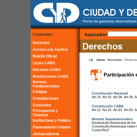
Contenidos
Derechos
Acceso a la Justicia
Boletín Oficial
Inicio
Derechos
Particip
-
-
Leyes CABA
Decretos CABA
Participación 
Resoluciones CABA
Normas
Fundamentales
Códigos
Constitución Nacional
Art.14
Art.32
Art.38
Art.39
A
Compilaciones
Convenios
Constitución CABA
Art.12
Art.16
Art.61
Art.63
A
Presupuesto y
Finanzas
Normas Supranacionales:
Institucional y Político
Declaración Americana de lo
Convención Americana sobre 
Planeamiento Urbano
Costa Rica"
Jurisprudencia