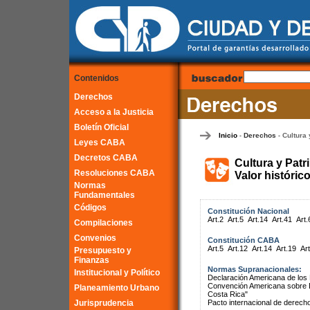
Contenidos
Derechos
Acceso a la Justicia
Boletín Oficial
Inicio
Derechos
Cultura 
-
-
Leyes CABA
Decretos CABA
Cultura y Patr
Resoluciones CABA
Valor históric
Normas
Fundamentales
Códigos
Constitución Nacional
Art.2
Art.5
Art.14
Art.41
Art.
Compilaciones
Convenios
Constitución CABA
Art.5
Art.12
Art.14
Art.19
Art
Presupuesto y
Finanzas
Normas Supranacionales:
Institucional y Político
Declaración Americana de lo
Convención Americana sobre 
Planeamiento Urbano
Costa Rica"
Jurisprudencia
Pacto internacional de derech