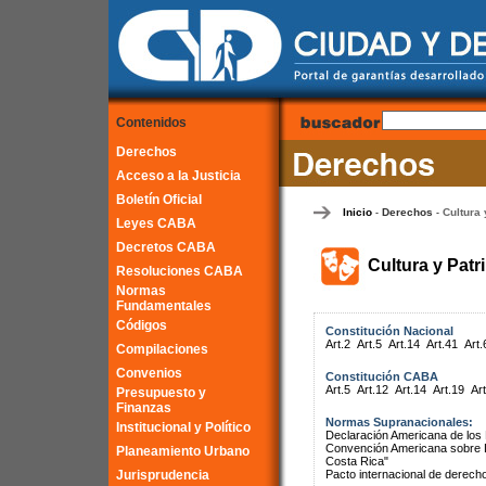
Contenidos
Derechos
Acceso a la Justicia
Boletín Oficial
Inicio
Derechos
Cultura 
-
-
Leyes CABA
Decretos CABA
Cultura y Patr
Resoluciones CABA
Normas
Fundamentales
Códigos
Constitución Nacional
Art.2
Art.5
Art.14
Art.41
Art.
Compilaciones
Convenios
Constitución CABA
Art.5
Art.12
Art.14
Art.19
Art
Presupuesto y
Finanzas
Normas Supranacionales:
Institucional y Político
Declaración Americana de lo
Convención Americana sobre 
Planeamiento Urbano
Costa Rica"
Jurisprudencia
Pacto internacional de derech