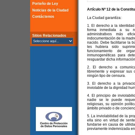
Porteño de Ley
Artículo Nº 12 de la
Constitu
Noticias de la Ciudad
Contáctenos
La Ciudad garantiza:
1. El derecho a la identidad
forma inmediata a su na
administrativos más ef
Sitios Relacionados
indocumentación de la madre 
nacido. Debe facilitarse la 
les hubiera sido suprim
funcionamiento de orga
inmunogenéticas para dete
resguardar dicha información
2. El derecho a comunicars
libremente y expresar sus 
ningún tipo de censura.
3. El derecho a la privaci
inviolable de la dignidad hu
4. El principio de inviolabil
nadie se le puede requer
religiosas, su opinión polít
ámbito privado o de concienc
5. La inviolabilidad de la p
ella sino en virtud de sent
fundarse en causa de utilidad
previamente indemnizada en s