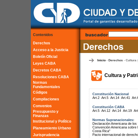
Contenidos
Derechos
Acceso a la Justicia
Boletín Oficial
Inicio
Derechos
Cultura 
-
-
Leyes CABA
Decretos CABA
Cultura y Patr
Resoluciones CABA
Normas
Fundamentales
Códigos
Constitución Nacional
Art.2
Art.5
Art.14
Art.41
Art.
Compilaciones
Convenios
Constitución CABA
Art.5
Art.12
Art.14
Art.19
Art
Presupuesto y
Finanzas
Normas Supranacionales:
Institucional y Político
Declaración Americana de lo
Convención Americana sobre 
Planeamiento Urbano
Costa Rica"
Jurisprudencia
Pacto internacional de derech