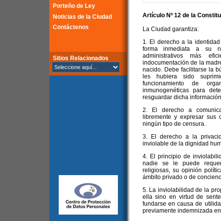
Porteño de Ley
Artículo Nº 12 de la
Constitu
Noticias de la Ciudad
Contáctenos
La Ciudad garantiza:
1. El derecho a la identidad
forma inmediata a su na
administrativos más ef
Sitios Relacionados
indocumentación de la madre 
nacido. Debe facilitarse la 
les hubiera sido suprim
funcionamiento de orga
inmunogenéticas para dete
resguardar dicha información
2. El derecho a comunicars
libremente y expresar sus 
ningún tipo de censura.
3. El derecho a la privaci
inviolable de la dignidad hu
4. El principio de inviolabil
nadie se le puede requer
religiosas, su opinión polít
ámbito privado o de concienc
5. La inviolabilidad de la p
ella sino en virtud de sent
fundarse en causa de utilidad
previamente indemnizada en s