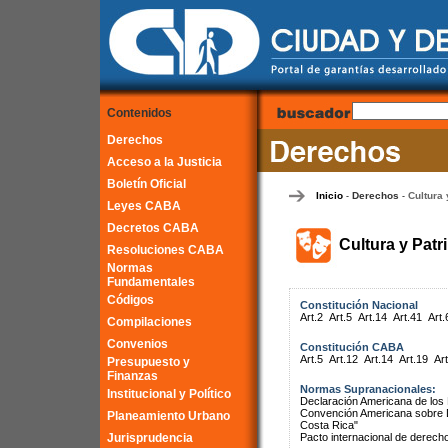
Contenidos
Derechos
Acceso a la Justicia
Boletín Oficial
Inicio
Derechos
Cultura 
-
-
Leyes CABA
Decretos CABA
Cultura y Patr
Resoluciones CABA
Normas
Fundamentales
Códigos
Constitución Nacional
Art.2
Art.5
Art.14
Art.41
Art.
Compilaciones
Convenios
Constitución CABA
Art.5
Art.12
Art.14
Art.19
Art
Presupuesto y
Finanzas
Normas Supranacionales:
Institucional y Político
Declaración Americana de lo
Convención Americana sobre 
Planeamiento Urbano
Costa Rica"
Jurisprudencia
Pacto internacional de derech