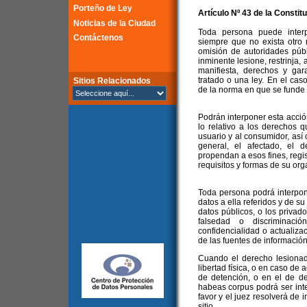
Porteño de Ley
Artículo Nº 43 de la Constit
Noticias de la Ciudad
Toda persona puede inter
Contáctenos
siempre que no exista otro 
omisión de autoridades públ
inminente lesione, restrinja,
manifiesta, derechos y gar
tratado o una ley. En el caso
Sitios Relacionados
de la norma en que se funde e
Podrán interponer esta acció
lo relativo a los derechos 
usuario y al consumidor, así
general, el afectado, el 
propendan a esos fines, regis
requisitos y formas de su org
Toda persona podrá interpon
datos a ella referidos y de s
datos públicos, o los privad
falsedad o discriminación
confidencialidad o actualiza
de las fuentes de información
Cuando el derecho lesionado
libertad física, o en caso de
de detención, o en el de de
habeas corpus podrá ser inte
favor y el juez resolverá de 
sitio.