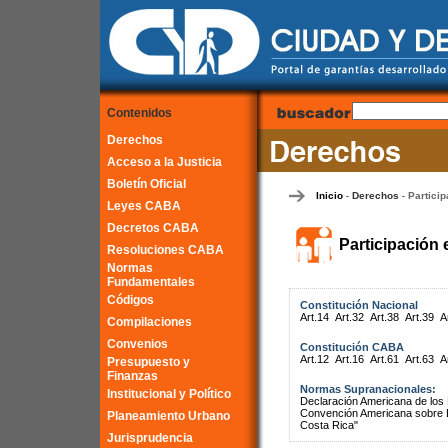
Contenidos
Derechos
Acceso a la Justicia
Boletín Oficial
Inicio
Derechos
Particip
-
-
Leyes CABA
Decretos CABA
Participación 
Resoluciones CABA
Normas
Fundamentales
Códigos
Constitución Nacional
Art.14
Art.32
Art.38
Art.39
A
Compilaciones
Convenios
Constitución CABA
Art.12
Art.16
Art.61
Art.63
A
Presupuesto y
Finanzas
Normas Supranacionales:
Institucional y Político
Declaración Americana de lo
Convención Americana sobre 
Planeamiento Urbano
Costa Rica"
Jurisprudencia