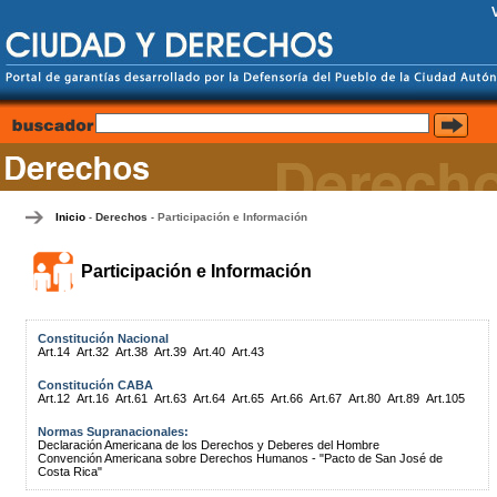
Inicio
Derechos
Participación e Información
-
-
Participación e Información
Constitución Nacional
Art.14
Art.32
Art.38
Art.39
Art.40
Art.43
Constitución CABA
Art.12
Art.16
Art.61
Art.63
Art.64
Art.65
Art.66
Art.67
Art.80
Art.89
Art.105
Normas Supranacionales:
Declaración Americana de los Derechos y Deberes del Hombre
Convención Americana sobre Derechos Humanos - "Pacto de San José de
Costa Rica"