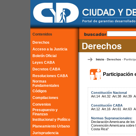
Contenidos
Derechos
Acceso a la Justicia
Boletín Oficial
Inicio
Derechos
Particip
-
-
Leyes CABA
Decretos CABA
Participación 
Resoluciones CABA
Normas
Fundamentales
Códigos
Constitución Nacional
Art.14
Art.32
Art.38
Art.39
A
Compilaciones
Convenios
Constitución CABA
Art.12
Art.16
Art.61
Art.63
A
Presupuesto y
Finanzas
Normas Supranacionales:
Institucional y Político
Declaración Americana de lo
Convención Americana sobre 
Planeamiento Urbano
Costa Rica"
Jurisprudencia