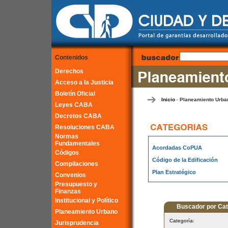
Contenidos
Derechos
Acceso a la Justicia
Boletín Oficial
Inicio
Planeamiento Urban
-
Leyes CABA
Decretos CABA
Resoluciones CABA
Normas
Fundamentales
Acordadas CoPUA
Códigos
Código de la Edificación
Compilaciones
Plan Estratégico
Convenios
Presupuesto y
Finanzas
Institucional y Político
Buscador por Cat
Planeamiento Urbano
Categoría:
Jurisprudencia