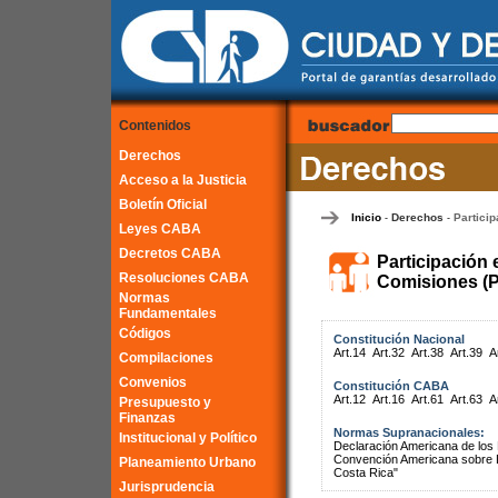
Contenidos
Derechos
Acceso a la Justicia
Boletín Oficial
Inicio
Derechos
Particip
-
-
Leyes CABA
Decretos CABA
Participación 
Resoluciones CABA
Comisiones (P
Normas
Fundamentales
Códigos
Constitución Nacional
Art.14
Art.32
Art.38
Art.39
A
Compilaciones
Convenios
Constitución CABA
Art.12
Art.16
Art.61
Art.63
A
Presupuesto y
Finanzas
Normas Supranacionales:
Institucional y Político
Declaración Americana de lo
Convención Americana sobre 
Planeamiento Urbano
Costa Rica"
Jurisprudencia