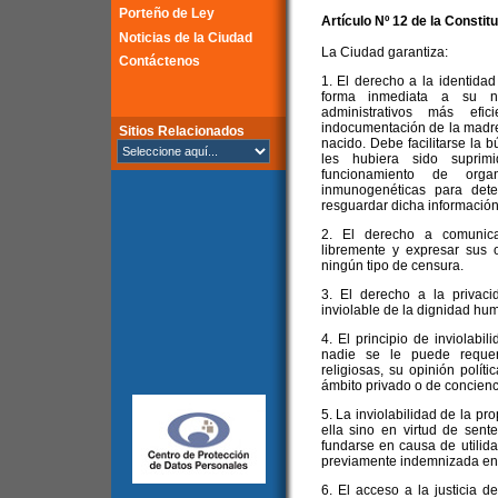
Porteño de Ley
Artículo Nº 12 de la
Constitu
Noticias de la Ciudad
La Ciudad garantiza:
Contáctenos
1. El derecho a la identidad
forma inmediata a su na
administrativos más ef
indocumentación de la madre 
Sitios Relacionados
nacido. Debe facilitarse la 
les hubiera sido suprim
funcionamiento de orga
inmunogenéticas para dete
resguardar dicha información
2. El derecho a comunicars
libremente y expresar sus 
ningún tipo de censura.
3. El derecho a la privaci
inviolable de la dignidad hu
4. El principio de inviolabil
nadie se le puede requer
religiosas, su opinión polít
ámbito privado o de concienc
5. La inviolabilidad de la p
ella sino en virtud de sent
fundarse en causa de utilidad
previamente indemnizada en s
6. El acceso a la justicia 