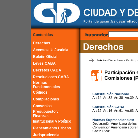
Contenidos
Derechos
Acceso a la Justicia
Boletín Oficial
Inicio
Derechos
Particip
-
-
Leyes CABA
Decretos CABA
Participación 
Resoluciones CABA
Comisiones (P
Normas
Fundamentales
Códigos
Constitución Nacional
Art.14
Art.32
Art.38
Art.39
A
Compilaciones
Convenios
Constitución CABA
Art.12
Art.16
Art.61
Art.63
A
Presupuesto y
Finanzas
Normas Supranacionales:
Institucional y Político
Declaración Americana de lo
Convención Americana sobre 
Planeamiento Urbano
Costa Rica"
Jurisprudencia