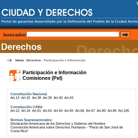
Inicio
Derechos
Participación e Información
-
-
Participación e Información
Comisiones (PeI)
Constitución Nacional
Art.14
Art.32
Art.38
Art.39
Art.40
Art.43
Constitución CABA
Art.12
Art.16
Art.61
Art.63
Art.64
Art.65
Art.66
Art.67
Art.80
Art.89
Art.105
Normas Supranacionales:
Declaración Americana de los Derechos y Deberes del Hombre
Convención Americana sobre Derechos Humanos - "Pacto de San José de
Costa Rica"