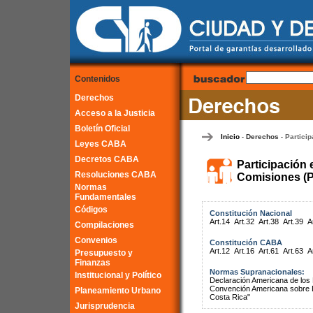
Contenidos
Derechos
Acceso a la Justicia
Boletín Oficial
Inicio
Derechos
Particip
-
-
Leyes CABA
Decretos CABA
Participación 
Resoluciones CABA
Comisiones (P
Normas
Fundamentales
Códigos
Constitución Nacional
Art.14
Art.32
Art.38
Art.39
A
Compilaciones
Convenios
Constitución CABA
Art.12
Art.16
Art.61
Art.63
A
Presupuesto y
Finanzas
Normas Supranacionales:
Institucional y Político
Declaración Americana de lo
Convención Americana sobre 
Planeamiento Urbano
Costa Rica"
Jurisprudencia