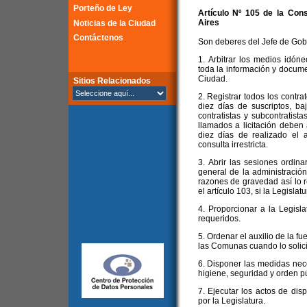
Porteño de Ley
Artículo Nº 105 de la
Cons
Aires
Noticias de la Ciudad
Contáctenos
Son deberes del Jefe de Gob
1. Arbitrar los medios idón
toda la información y docume
Ciudad.
Sitios Relacionados
2. Registrar todos los contra
diez días de suscriptos, b
contratistas y subcontratist
llamados a licitación deben 
diez días de realizado el a
consulta irrestricta.
3. Abrir las sesiones ordina
general de la administració
razones de gravedad así lo 
el artículo 103, si la Legislat
4. Proporcionar a la Legisl
requeridos.
5. Ordenar el auxilio de la fue
las Comunas cuando lo solici
6. Disponer las medidas nec
higiene, seguridad y orden pú
7. Ejecutar los actos de dis
por la Legislatura.