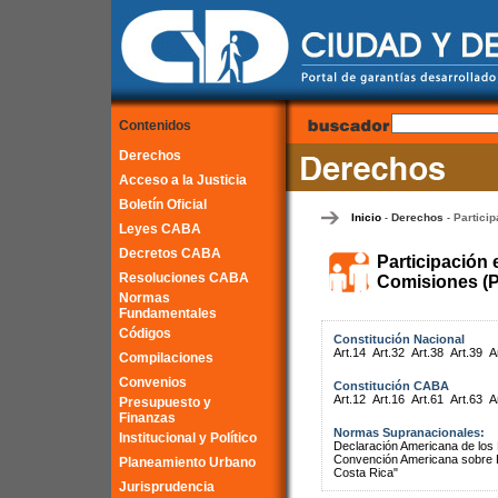
Contenidos
Derechos
Acceso a la Justicia
Boletín Oficial
Inicio
Derechos
Particip
-
-
Leyes CABA
Decretos CABA
Participación 
Resoluciones CABA
Comisiones (P
Normas
Fundamentales
Códigos
Constitución Nacional
Art.14
Art.32
Art.38
Art.39
A
Compilaciones
Convenios
Constitución CABA
Art.12
Art.16
Art.61
Art.63
A
Presupuesto y
Finanzas
Normas Supranacionales:
Institucional y Político
Declaración Americana de lo
Convención Americana sobre 
Planeamiento Urbano
Costa Rica"
Jurisprudencia