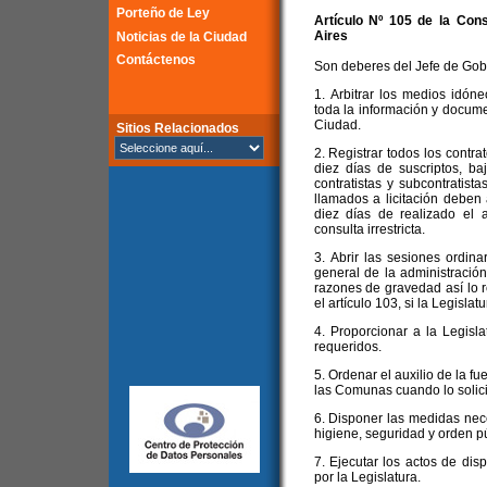
Porteño de Ley
Artículo Nº 105 de la
Cons
Aires
Noticias de la Ciudad
Contáctenos
Son deberes del Jefe de Gob
1. Arbitrar los medios idón
toda la información y docume
Ciudad.
Sitios Relacionados
2. Registrar todos los contra
diez días de suscriptos, b
contratistas y subcontratist
llamados a licitación deben 
diez días de realizado el a
consulta irrestricta.
3. Abrir las sesiones ordina
general de la administració
razones de gravedad así lo 
el artículo 103, si la Legislat
4. Proporcionar a la Legisl
requeridos.
5. Ordenar el auxilio de la fue
las Comunas cuando lo solici
6. Disponer las medidas nec
higiene, seguridad y orden pú
7. Ejecutar los actos de dis
por la Legislatura.