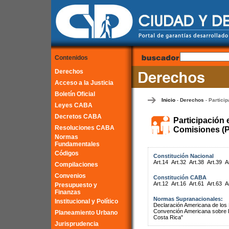
Contenidos
Derechos
Acceso a la Justicia
Boletín Oficial
Inicio
Derechos
Particip
-
-
Leyes CABA
Decretos CABA
Participación 
Resoluciones CABA
Comisiones (P
Normas
Fundamentales
Códigos
Constitución Nacional
Art.14
Art.32
Art.38
Art.39
A
Compilaciones
Convenios
Constitución CABA
Art.12
Art.16
Art.61
Art.63
A
Presupuesto y
Finanzas
Normas Supranacionales:
Institucional y Político
Declaración Americana de lo
Convención Americana sobre 
Planeamiento Urbano
Costa Rica"
Jurisprudencia