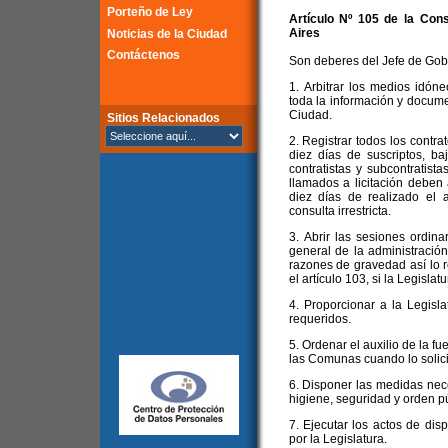
Porteño de Ley
Artículo Nº 105 de la
Cons
Aires
Noticias de la Ciudad
Contáctenos
Son deberes del Jefe de Gob
1. Arbitrar los medios idón
toda la información y docume
Ciudad.
Sitios Relacionados
2. Registrar todos los contra
diez días de suscriptos, b
contratistas y subcontratist
llamados a licitación deben 
diez días de realizado el a
consulta irrestricta.
3. Abrir las sesiones ordina
general de la administració
razones de gravedad así lo 
el artículo 103, si la Legislat
4. Proporcionar a la Legisl
requeridos.
5. Ordenar el auxilio de la fue
las Comunas cuando lo solici
6. Disponer las medidas nec
higiene, seguridad y orden pú
7. Ejecutar los actos de dis
por la Legislatura.