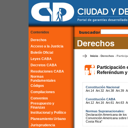
Contenidos
Derechos
Acceso a la Justicia
Boletín Oficial
Inicio
Derechos
Particip
-
-
Leyes CABA
Decretos CABA
Participación 
Resoluciones CABA
Referéndum y 
Normas
Fundamentales
Códigos
Constitución Nacional
Art.14
Art.32
Art.38
Art.39
A
Compilaciones
Convenios
Constitución CABA
Art.12
Art.16
Art.61
Art.63
A
Presupuesto y
Finanzas
Normas Supranacionales:
Institucional y Político
Declaración Americana de lo
Convención Americana sobre 
Planeamiento Urbano
Costa Rica"
Jurisprudencia