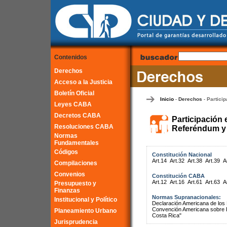
Contenidos
Derechos
Acceso a la Justicia
Boletín Oficial
Inicio
Derechos
Particip
-
-
Leyes CABA
Decretos CABA
Participación 
Resoluciones CABA
Referéndum y 
Normas
Fundamentales
Códigos
Constitución Nacional
Art.14
Art.32
Art.38
Art.39
A
Compilaciones
Convenios
Constitución CABA
Art.12
Art.16
Art.61
Art.63
A
Presupuesto y
Finanzas
Normas Supranacionales:
Institucional y Político
Declaración Americana de lo
Convención Americana sobre 
Planeamiento Urbano
Costa Rica"
Jurisprudencia