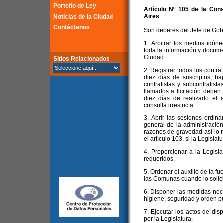
Porteño de Ley
Artículo Nº 105 de la
Cons
Aires
Noticias de la Ciudad
Contáctenos
Son deberes del Jefe de Gob
1. Arbitrar los medios idón
toda la información y docume
Ciudad.
Sitios Relacionados
2. Registrar todos los contra
diez días de suscriptos, b
contratistas y subcontratist
llamados a licitación deben 
diez días de realizado el a
consulta irrestricta.
3. Abrir las sesiones ordina
general de la administració
razones de gravedad así lo 
el artículo 103, si la Legislat
4. Proporcionar a la Legisl
requeridos.
5. Ordenar el auxilio de la fue
las Comunas cuando lo solici
6. Disponer las medidas nec
higiene, seguridad y orden pú
7. Ejecutar los actos de dis
por la Legislatura.