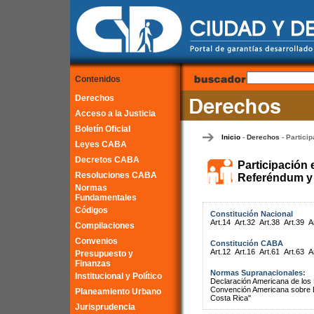
Contenidos
Derechos
Acceso a la Justicia
Boletín Oficial
Inicio
Derechos
Particip
-
-
Leyes CABA
Decretos CABA
Participación 
Resoluciones CABA
Referéndum y 
Normas
Fundamentales
Códigos
Constitución Nacional
Art.14
Art.32
Art.38
Art.39
A
Compilaciones
Convenios
Constitución CABA
Art.12
Art.16
Art.61
Art.63
A
Presupuesto y
Finanzas
Normas Supranacionales:
Institucional y Político
Declaración Americana de lo
Convención Americana sobre 
Planeamiento Urbano
Costa Rica"
Jurisprudencia