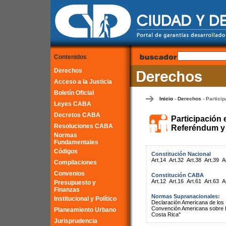
Contenidos
Derechos
Acceso a la Justicia
Boletín Oficial
Inicio
Derechos
Particip
-
-
Leyes CABA
Decretos CABA
Participación 
Resoluciones CABA
Referéndum y 
Normas
Fundamentales
Códigos
Constitución Nacional
Art.14
Art.32
Art.38
Art.39
A
Compilaciones
Convenios
Constitución CABA
Art.12
Art.16
Art.61
Art.63
A
Presupuesto y
Finanzas
Normas Supranacionales:
Institucional y Político
Declaración Americana de lo
Convención Americana sobre 
Planeamiento Urbano
Costa Rica"
Jurisprudencia