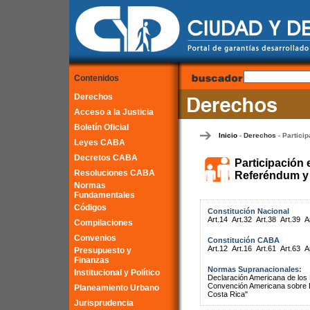
Contenidos
Derechos
Acceso a la Justicia
Boletín Oficial
Inicio
Derechos
Particip
-
-
Leyes CABA
Decretos CABA
Participación 
Resoluciones CABA
Referéndum y 
Normas
Fundamentales
Códigos
Constitución Nacional
Art.14
Art.32
Art.38
Art.39
A
Compilaciones
Convenios
Constitución CABA
Art.12
Art.16
Art.61
Art.63
A
Presupuesto y
Finanzas
Normas Supranacionales:
Institucional y Político
Declaración Americana de lo
Convención Americana sobre 
Planeamiento Urbano
Costa Rica"
Jurisprudencia