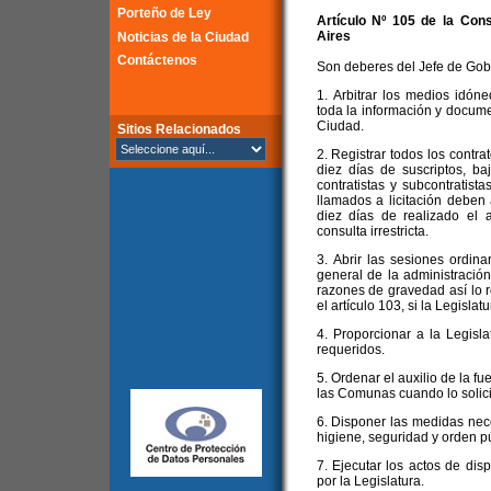
Porteño de Ley
Artículo Nº 105 de la
Cons
Aires
Noticias de la Ciudad
Contáctenos
Son deberes del Jefe de Gob
1. Arbitrar los medios idón
toda la información y docume
Ciudad.
Sitios Relacionados
2. Registrar todos los contra
diez días de suscriptos, b
contratistas y subcontratist
llamados a licitación deben 
diez días de realizado el a
consulta irrestricta.
3. Abrir las sesiones ordina
general de la administració
razones de gravedad así lo 
el artículo 103, si la Legislat
4. Proporcionar a la Legisl
requeridos.
5. Ordenar el auxilio de la fue
las Comunas cuando lo solici
6. Disponer las medidas nec
higiene, seguridad y orden pú
7. Ejecutar los actos de dis
por la Legislatura.