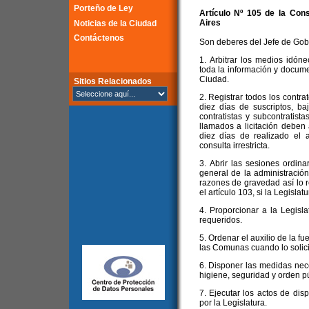
Porteño de Ley
Artículo Nº 105 de la
Cons
Aires
Noticias de la Ciudad
Contáctenos
Son deberes del Jefe de Gob
1. Arbitrar los medios idón
toda la información y docume
Ciudad.
Sitios Relacionados
2. Registrar todos los contra
diez días de suscriptos, b
contratistas y subcontratist
llamados a licitación deben 
diez días de realizado el a
consulta irrestricta.
3. Abrir las sesiones ordina
general de la administració
razones de gravedad así lo 
el artículo 103, si la Legislat
4. Proporcionar a la Legisl
requeridos.
5. Ordenar el auxilio de la fue
las Comunas cuando lo solici
6. Disponer las medidas nec
higiene, seguridad y orden pú
7. Ejecutar los actos de dis
por la Legislatura.