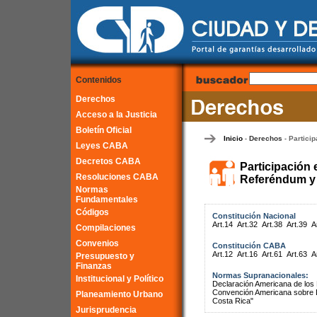
Contenidos
Derechos
Acceso a la Justicia
Boletín Oficial
Inicio
Derechos
Particip
-
-
Leyes CABA
Decretos CABA
Participación 
Resoluciones CABA
Referéndum y 
Normas
Fundamentales
Códigos
Constitución Nacional
Art.14
Art.32
Art.38
Art.39
A
Compilaciones
Convenios
Constitución CABA
Art.12
Art.16
Art.61
Art.63
A
Presupuesto y
Finanzas
Normas Supranacionales:
Institucional y Político
Declaración Americana de lo
Convención Americana sobre 
Planeamiento Urbano
Costa Rica"
Jurisprudencia