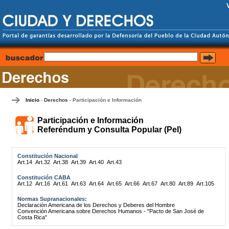
Inicio
Derechos
Participación e Información
-
-
Participación e Información
Referéndum y Consulta Popular (PeI)
Constitución Nacional
Art.14
Art.32
Art.38
Art.39
Art.40
Art.43
Constitución CABA
Art.12
Art.16
Art.61
Art.63
Art.64
Art.65
Art.66
Art.67
Art.80
Art.89
Art.105
Normas Supranacionales:
Declaración Americana de los Derechos y Deberes del Hombre
Convención Americana sobre Derechos Humanos - "Pacto de San José de
Costa Rica"