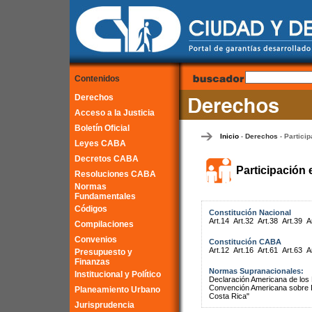
Contenidos
Derechos
Acceso a la Justicia
Boletín Oficial
Inicio
Derechos
Particip
-
-
Leyes CABA
Decretos CABA
Participación 
Resoluciones CABA
Normas
Fundamentales
Códigos
Constitución Nacional
Art.14
Art.32
Art.38
Art.39
A
Compilaciones
Convenios
Constitución CABA
Art.12
Art.16
Art.61
Art.63
A
Presupuesto y
Finanzas
Normas Supranacionales:
Institucional y Político
Declaración Americana de lo
Convención Americana sobre 
Planeamiento Urbano
Costa Rica"
Jurisprudencia