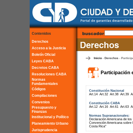
Contenidos
Derechos
Acceso a la Justicia
Boletín Oficial
Inicio
Derechos
Particip
-
-
Leyes CABA
Decretos CABA
Participación 
Resoluciones CABA
Normas
Fundamentales
Códigos
Constitución Nacional
Art.14
Art.32
Art.38
Art.39
A
Compilaciones
Convenios
Constitución CABA
Art.12
Art.16
Art.61
Art.63
A
Presupuesto y
Finanzas
Normas Supranacionales:
Institucional y Político
Declaración Americana de lo
Convención Americana sobre 
Planeamiento Urbano
Costa Rica"
Jurisprudencia