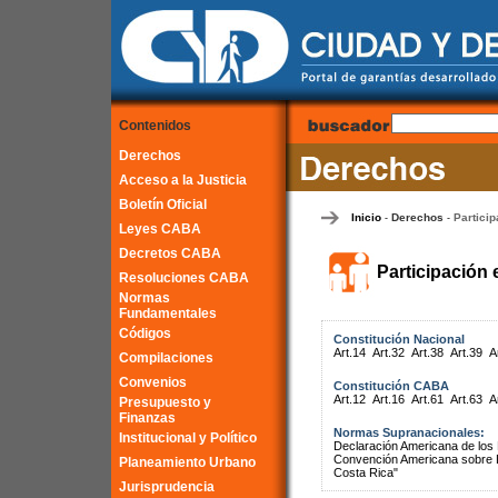
Contenidos
Derechos
Acceso a la Justicia
Boletín Oficial
Inicio
Derechos
Particip
-
-
Leyes CABA
Decretos CABA
Participación 
Resoluciones CABA
Normas
Fundamentales
Códigos
Constitución Nacional
Art.14
Art.32
Art.38
Art.39
A
Compilaciones
Convenios
Constitución CABA
Art.12
Art.16
Art.61
Art.63
A
Presupuesto y
Finanzas
Normas Supranacionales:
Institucional y Político
Declaración Americana de lo
Convención Americana sobre 
Planeamiento Urbano
Costa Rica"
Jurisprudencia