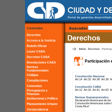
Contenidos
Derechos
Acceso a la Justicia
Boletín Oficial
Inicio
Derechos
Particip
-
-
Leyes CABA
Decretos CABA
Participación 
Resoluciones CABA
Normas
Fundamentales
Códigos
Constitución Nacional
Art.14
Art.32
Art.38
Art.39
A
Compilaciones
Convenios
Constitución CABA
Art.12
Art.16
Art.61
Art.63
A
Presupuesto y
Finanzas
Normas Supranacionales:
Institucional y Político
Declaración Americana de lo
Convención Americana sobre 
Planeamiento Urbano
Costa Rica"
Jurisprudencia