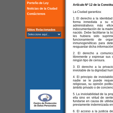
Porteño de Ley
Artículo Nº 12 de la
Constitu
Noticias de la Ciudad
La Ciudad garantiza:
Contáctenos
1. El derecho a la identidad
forma inmediata a su na
administrativos más ef
indocumentación de la madre 
Sitios Relacionados
nacido. Debe facilitarse la 
les hubiera sido suprim
funcionamiento de orga
inmunogenéticas para dete
resguardar dicha información
2. El derecho a comunicars
libremente y expresar sus 
ningún tipo de censura.
3. El derecho a la privaci
inviolable de la dignidad hu
4. El principio de inviolabil
nadie se le puede requer
religiosas, su opinión polít
ámbito privado o de concienc
5. La inviolabilidad de la p
ella sino en virtud de sent
fundarse en causa de utilidad
previamente indemnizada en s
6. El acceso a la justicia 