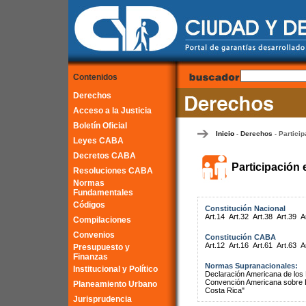
Contenidos
Derechos
Acceso a la Justicia
Boletín Oficial
Inicio
Derechos
Particip
-
-
Leyes CABA
Decretos CABA
Participación 
Resoluciones CABA
Normas
Fundamentales
Códigos
Constitución Nacional
Art.14
Art.32
Art.38
Art.39
A
Compilaciones
Convenios
Constitución CABA
Art.12
Art.16
Art.61
Art.63
A
Presupuesto y
Finanzas
Normas Supranacionales:
Institucional y Político
Declaración Americana de lo
Convención Americana sobre 
Planeamiento Urbano
Costa Rica"
Jurisprudencia