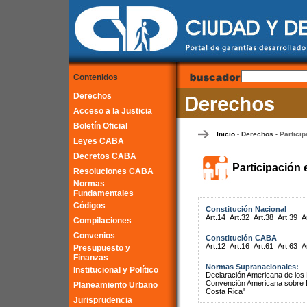
Contenidos
Derechos
Acceso a la Justicia
Boletín Oficial
Inicio
Derechos
Particip
-
-
Leyes CABA
Decretos CABA
Participación 
Resoluciones CABA
Normas
Fundamentales
Códigos
Constitución Nacional
Art.14
Art.32
Art.38
Art.39
A
Compilaciones
Convenios
Constitución CABA
Art.12
Art.16
Art.61
Art.63
A
Presupuesto y
Finanzas
Normas Supranacionales:
Institucional y Político
Declaración Americana de lo
Convención Americana sobre 
Planeamiento Urbano
Costa Rica"
Jurisprudencia