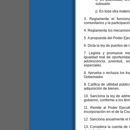
subsuelo.
j) En toda otra mater
3. Reglamenta el funcion
comunitarios y la participació
4. Reglamenta los mecanismo
5. A propuesta del Poder Ejec
6. Dicta la ley de puertos de 
7. Legisla y promueve med
igualdad real de oportunida
adolescencia, juventud, 
especiales.
8. Aprueba o rechaza los tr
Gobernador.
9. Califica de utilidad públi
adquisición de bienes.
10. Sanciona la ley de admin
gobierno, conforme a los térm
11. Remite al Poder Ejecut
incorporación en el de la Ciu
12. Sanciona anualmente el 
13. Considera la cuenta de in