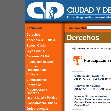
Contenidos
Derechos
Acceso a la Justicia
Boletín Oficial
Inicio
Derechos
Particip
-
-
Leyes CABA
Decretos CABA
Participación 
Resoluciones CABA
Normas
Fundamentales
Códigos
Constitución Nacional
Art.14
Art.32
Art.38
Art.39
A
Compilaciones
Convenios
Constitución CABA
Art.12
Art.16
Art.61
Art.63
A
Presupuesto y
Finanzas
Normas Supranacionales:
Institucional y Político
Declaración Americana de lo
Convención Americana sobre 
Planeamiento Urbano
Costa Rica"
Jurisprudencia