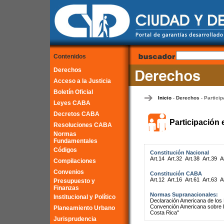
Contenidos
Derechos
Acceso a la Justicia
Boletín Oficial
Inicio
Derechos
Particip
-
-
Leyes CABA
Decretos CABA
Participación 
Resoluciones CABA
Normas
Fundamentales
Códigos
Constitución Nacional
Art.14
Art.32
Art.38
Art.39
A
Compilaciones
Convenios
Constitución CABA
Art.12
Art.16
Art.61
Art.63
A
Presupuesto y
Finanzas
Normas Supranacionales:
Institucional y Político
Declaración Americana de lo
Convención Americana sobre 
Planeamiento Urbano
Costa Rica"
Jurisprudencia