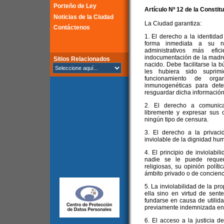
Porteño de Ley
Artículo Nº 12 de la
Constitu
Noticias de la Ciudad
La Ciudad garantiza:
Contáctenos
1. El derecho a la identidad
forma inmediata a su na
administrativos más ef
indocumentación de la madre 
Sitios Relacionados
nacido. Debe facilitarse la 
les hubiera sido suprim
funcionamiento de orga
inmunogenéticas para dete
resguardar dicha información
2. El derecho a comunicars
libremente y expresar sus 
ningún tipo de censura.
3. El derecho a la privaci
inviolable de la dignidad hu
4. El principio de inviolabil
nadie se le puede requer
religiosas, su opinión polít
ámbito privado o de concienc
5. La inviolabilidad de la p
ella sino en virtud de sent
fundarse en causa de utilidad
previamente indemnizada en s
6. El acceso a la justicia 