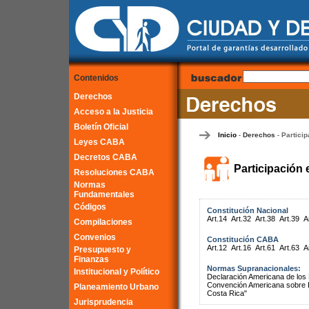
Contenidos
Derechos
Acceso a la Justicia
Boletín Oficial
Inicio
Derechos
Particip
-
-
Leyes CABA
Decretos CABA
Participación 
Resoluciones CABA
Normas
Fundamentales
Códigos
Constitución Nacional
Art.14
Art.32
Art.38
Art.39
A
Compilaciones
Convenios
Constitución CABA
Art.12
Art.16
Art.61
Art.63
A
Presupuesto y
Finanzas
Normas Supranacionales:
Institucional y Político
Declaración Americana de lo
Convención Americana sobre 
Planeamiento Urbano
Costa Rica"
Jurisprudencia