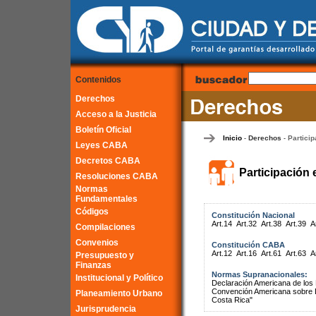
Contenidos
Derechos
Acceso a la Justicia
Boletín Oficial
Inicio
Derechos
Particip
-
-
Leyes CABA
Decretos CABA
Participación 
Resoluciones CABA
Normas
Fundamentales
Códigos
Constitución Nacional
Art.14
Art.32
Art.38
Art.39
A
Compilaciones
Convenios
Constitución CABA
Art.12
Art.16
Art.61
Art.63
A
Presupuesto y
Finanzas
Normas Supranacionales:
Institucional y Político
Declaración Americana de lo
Convención Americana sobre 
Planeamiento Urbano
Costa Rica"
Jurisprudencia