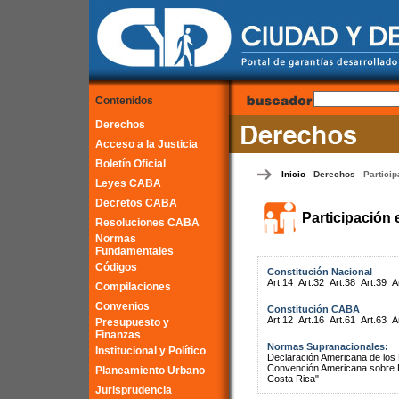
Contenidos
Derechos
Acceso a la Justicia
Boletín Oficial
Inicio
Derechos
Particip
-
-
Leyes CABA
Decretos CABA
Participación 
Resoluciones CABA
Normas
Fundamentales
Códigos
Constitución Nacional
Art.14
Art.32
Art.38
Art.39
A
Compilaciones
Convenios
Constitución CABA
Art.12
Art.16
Art.61
Art.63
A
Presupuesto y
Finanzas
Normas Supranacionales:
Institucional y Político
Declaración Americana de lo
Convención Americana sobre 
Planeamiento Urbano
Costa Rica"
Jurisprudencia