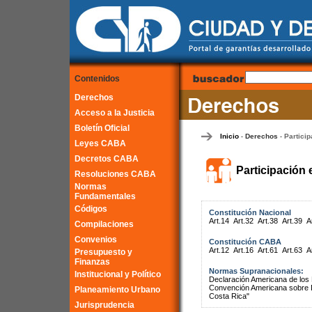
Contenidos
Derechos
Acceso a la Justicia
Boletín Oficial
Inicio
Derechos
Particip
-
-
Leyes CABA
Decretos CABA
Participación 
Resoluciones CABA
Normas
Fundamentales
Códigos
Constitución Nacional
Art.14
Art.32
Art.38
Art.39
A
Compilaciones
Convenios
Constitución CABA
Art.12
Art.16
Art.61
Art.63
A
Presupuesto y
Finanzas
Normas Supranacionales:
Institucional y Político
Declaración Americana de lo
Convención Americana sobre 
Planeamiento Urbano
Costa Rica"
Jurisprudencia