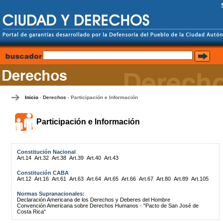
Inicio
Derechos
Participación e Información
-
-
Participación e Información
Constitución Nacional
Art.14
Art.32
Art.38
Art.39
Art.40
Art.43
Constitución CABA
Art.12
Art.16
Art.61
Art.63
Art.64
Art.65
Art.66
Art.67
Art.80
Art.89
Art.105
Normas Supranacionales:
Declaración Americana de los Derechos y Deberes del Hombre
Convención Americana sobre Derechos Humanos - "Pacto de San José de
Costa Rica"