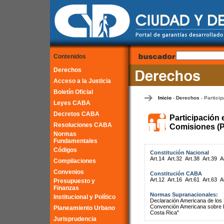
Contenidos
Derechos
Acceso a la Justicia
Boletín Oficial
Inicio
Derechos
Particip
-
-
Leyes CABA
Decretos CABA
Participación 
Resoluciones CABA
Comisiones (P
Normas
Fundamentales
Códigos
Constitución Nacional
Art.14
Art.32
Art.38
Art.39
A
Compilaciones
Convenios
Constitución CABA
Art.12
Art.16
Art.61
Art.63
A
Presupuesto y
Finanzas
Normas Supranacionales:
Institucional y Político
Declaración Americana de lo
Convención Americana sobre 
Planeamiento Urbano
Costa Rica"
Jurisprudencia