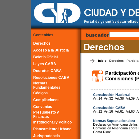
Contenidos
Derechos
Acceso a la Justicia
Boletín Oficial
Inicio
Derechos
Particip
-
-
Leyes CABA
Decretos CABA
Participación 
Resoluciones CABA
Comisiones (P
Normas
Fundamentales
Códigos
Constitución Nacional
Art.14
Art.32
Art.38
Art.39
A
Compilaciones
Convenios
Constitución CABA
Art.12
Art.16
Art.61
Art.63
A
Presupuesto y
Finanzas
Normas Supranacionales:
Institucional y Político
Declaración Americana de lo
Convención Americana sobre 
Planeamiento Urbano
Costa Rica"
Jurisprudencia