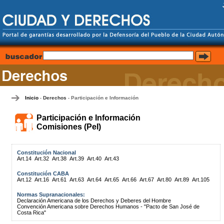
Inicio
Derechos
Participación e Información
-
-
Participación e Información
Comisiones (PeI)
Constitución Nacional
Art.14
Art.32
Art.38
Art.39
Art.40
Art.43
Constitución CABA
Art.12
Art.16
Art.61
Art.63
Art.64
Art.65
Art.66
Art.67
Art.80
Art.89
Art.105
Normas Supranacionales:
Declaración Americana de los Derechos y Deberes del Hombre
Convención Americana sobre Derechos Humanos - "Pacto de San José de
Costa Rica"