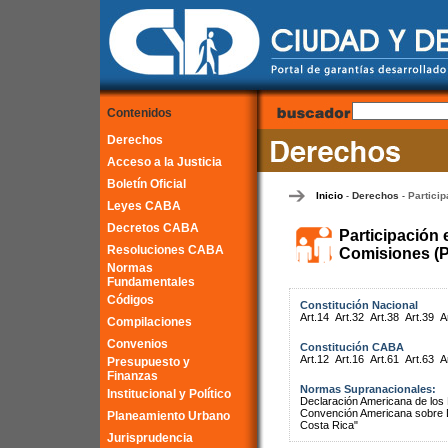
Contenidos
Derechos
Acceso a la Justicia
Boletín Oficial
Inicio
Derechos
Particip
-
-
Leyes CABA
Decretos CABA
Participación 
Resoluciones CABA
Comisiones (P
Normas
Fundamentales
Códigos
Constitución Nacional
Art.14
Art.32
Art.38
Art.39
A
Compilaciones
Convenios
Constitución CABA
Art.12
Art.16
Art.61
Art.63
A
Presupuesto y
Finanzas
Normas Supranacionales:
Institucional y Político
Declaración Americana de lo
Convención Americana sobre 
Planeamiento Urbano
Costa Rica"
Jurisprudencia