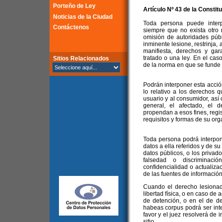
Porteño de Ley
Artículo Nº 43 de la Constit
Noticias de la Ciudad
Toda persona puede inter
Contáctenos
siempre que no exista otro 
omisión de autoridades públ
inminente lesione, restrinja,
manifiesta, derechos y gar
tratado o una ley. En el caso
Sitios Relacionados
de la norma en que se funde e
Podrán interponer esta acció
lo relativo a los derechos 
usuario y al consumidor, así
general, el afectado, el 
propendan a esos fines, regis
requisitos y formas de su org
Toda persona podrá interpon
datos a ella referidos y de s
datos públicos, o los privad
falsedad o discriminación
confidencialidad o actualiza
de las fuentes de información
Cuando el derecho lesionado
libertad física, o en caso de
de detención, o en el de de
habeas corpus podrá ser inte
favor y el juez resolverá de 
sitio.