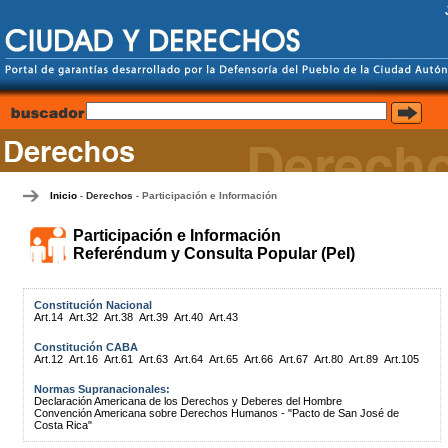
Inicio
Derechos
Participación e Información
-
-
Participación e Información
Referéndum y Consulta Popular (PeI)
Constitución Nacional
Art.14
Art.32
Art.38
Art.39
Art.40
Art.43
Constitución CABA
Art.12
Art.16
Art.61
Art.63
Art.64
Art.65
Art.66
Art.67
Art.80
Art.89
Art.105
Normas Supranacionales:
Declaración Americana de los Derechos y Deberes del Hombre
Convención Americana sobre Derechos Humanos - "Pacto de San José de
Costa Rica"