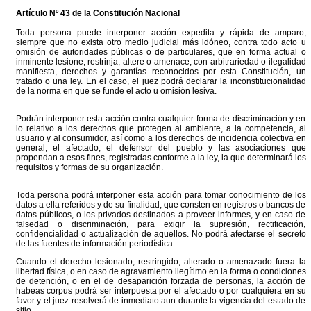
Artículo Nº 43 de la Constitución Nacional
Toda persona puede interponer acción expedita y rápida de amparo,
siempre que no exista otro medio judicial más idóneo, contra todo acto u
omisión de autoridades públicas o de particulares, que en forma actual o
inminente lesione, restrinja, altere o amenace, con arbitrariedad o ilegalidad
manifiesta, derechos y garantías reconocidos por esta Constitución, un
tratado o una ley. En el caso, el juez podrá declarar la inconstitucionalidad
de la norma en que se funde el acto u omisión lesiva.
Podrán interponer esta acción contra cualquier forma de discriminación y en
lo relativo a los derechos que protegen al ambiente, a la competencia, al
usuario y al consumidor, así como a los derechos de incidencia colectiva en
general, el afectado, el defensor del pueblo y las asociaciones que
propendan a esos fines, registradas conforme a la ley, la que determinará los
requisitos y formas de su organización.
Toda persona podrá interponer esta acción para tomar conocimiento de los
datos a ella referidos y de su finalidad, que consten en registros o bancos de
datos públicos, o los privados destinados a proveer informes, y en caso de
falsedad o discriminación, para exigir la supresión, rectificación,
confidencialidad o actualización de aquellos. No podrá afectarse el secreto
de las fuentes de información periodística.
Cuando el derecho lesionado, restringido, alterado o amenazado fuera la
libertad física, o en caso de agravamiento ilegítimo en la forma o condiciones
de detención, o en el de desaparición forzada de personas, la acción de
habeas corpus podrá ser interpuesta por el afectado o por cualquiera en su
favor y el juez resolverá de inmediato aun durante la vigencia del estado de
sitio.