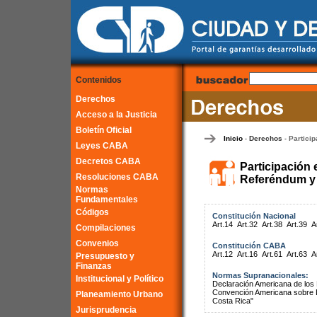
Contenidos
Derechos
Acceso a la Justicia
Boletín Oficial
Inicio
Derechos
Particip
-
-
Leyes CABA
Decretos CABA
Participación 
Resoluciones CABA
Referéndum y 
Normas
Fundamentales
Códigos
Constitución Nacional
Art.14
Art.32
Art.38
Art.39
A
Compilaciones
Convenios
Constitución CABA
Art.12
Art.16
Art.61
Art.63
A
Presupuesto y
Finanzas
Normas Supranacionales:
Institucional y Político
Declaración Americana de lo
Convención Americana sobre 
Planeamiento Urbano
Costa Rica"
Jurisprudencia