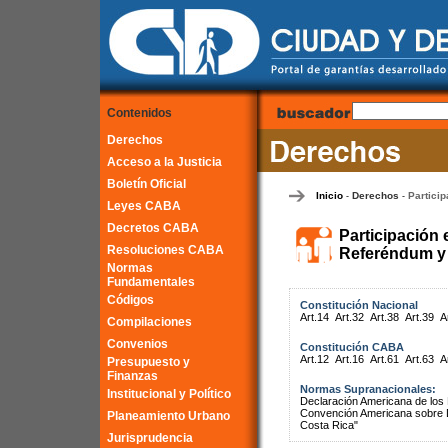
Contenidos
Derechos
Acceso a la Justicia
Boletín Oficial
Inicio
Derechos
Particip
-
-
Leyes CABA
Decretos CABA
Participación 
Resoluciones CABA
Referéndum y 
Normas
Fundamentales
Códigos
Constitución Nacional
Art.14
Art.32
Art.38
Art.39
A
Compilaciones
Convenios
Constitución CABA
Art.12
Art.16
Art.61
Art.63
A
Presupuesto y
Finanzas
Normas Supranacionales:
Institucional y Político
Declaración Americana de lo
Convención Americana sobre 
Planeamiento Urbano
Costa Rica"
Jurisprudencia