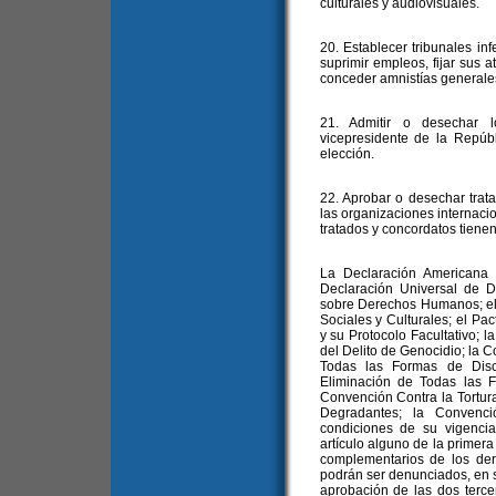
culturales y audiovisuales.
20. Establecer tribunales inf
suprimir empleos, fijar sus a
conceder amnistías generale
21. Admitir o desechar l
vicepresidente de la Repúb
elección.
22. Aprobar o desechar trat
las organizaciones internaci
tratados y concordatos tienen 
La Declaración Americana
Declaración Universal de 
sobre Derechos Humanos; el
Sociales y Culturales; el Pac
y su Protocolo Facultativo; 
del Delito de Genocidio; la C
Todas las Formas de Disc
Eliminación de Todas las F
Convención Contra la Tortur
Degradantes; la Convenc
condiciones de su vigencia,
artículo alguno de la primer
complementarios de los der
podrán ser denunciados, en s
aprobación de las dos terce