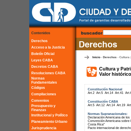
Contenidos
Derechos
Acceso a la Justicia
Boletín Oficial
Inicio
Derechos
Cultura 
-
-
Leyes CABA
Decretos CABA
Cultura y Patr
Resoluciones CABA
Valor históric
Normas
Fundamentales
Códigos
Constitución Nacional
Art.2
Art.5
Art.14
Art.41
Art.
Compilaciones
Convenios
Constitución CABA
Art.5
Art.12
Art.14
Art.19
Art
Presupuesto y
Finanzas
Normas Supranacionales:
Institucional y Político
Declaración Americana de lo
Convención Americana sobre 
Planeamiento Urbano
Costa Rica"
Jurisprudencia
Pacto internacional de derech