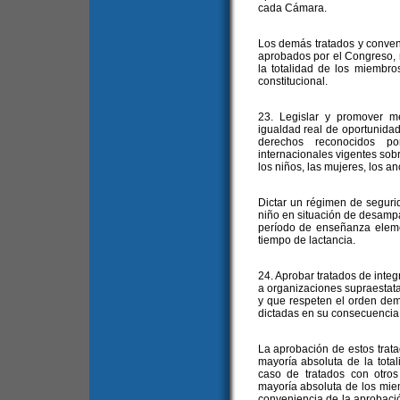
cada Cámara.
Los demás tratados y conve
aprobados por el Congreso, r
la totalidad de los miembr
constitucional.
23. Legislar y promover m
igualdad real de oportunidade
derechos reconocidos po
internacionales vigentes sob
los niños, las mujeres, los a
Dictar un régimen de segurid
niño en situación de desampa
período de enseñanza eleme
tiempo de lactancia.
24. Aprobar tratados de inte
a organizaciones supraestata
y que respeten el orden de
dictadas en su consecuencia t
La aprobación de estos trat
mayoría absoluta de la tot
caso de tratados con otro
mayoría absoluta de los mie
conveniencia de la aprobació