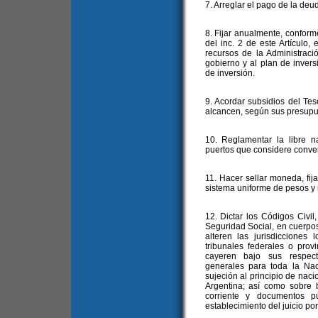
7. Arreglar el pago de la deud
8. Fijar anualmente, conforme
del inc. 2 de este Artículo,
recursos de la Administrac
gobierno y al plan de inver
de inversión.
9. Acordar subsidios del Tes
alcancen, según sus presupue
10. Reglamentar la libre na
puertos que considere conven
11. Hacer sellar moneda, fija
sistema uniforme de pesos y 
12. Dictar los Códigos Civil
Seguridad Social, en cuerpos
alteren las jurisdicciones 
tribunales federales o prov
cayeren bajo sus respecti
generales para toda la Nac
sujeción al principio de naci
Argentina; así como sobre b
corriente y documentos p
establecimiento del juicio por