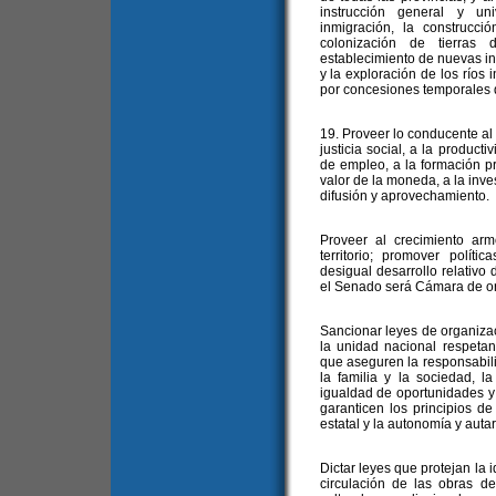
instrucción general y uni
inmigración, la construcci
colonización de tierras 
establecimiento de nuevas ind
y la exploración de los ríos i
por concesiones temporales d
19. Proveer lo conducente a
justicia social, a la product
de empleo, a la formación pr
valor de la moneda, a la inves
difusión y aprovechamiento.
Proveer al crecimiento ar
territorio; promover políti
desigual desarrollo relativo 
el Senado será Cámara de or
Sancionar leyes de organiza
la unidad nacional respetand
que aseguren la responsabili
la familia y la sociedad, l
igualdad de oportunidades y 
garanticen los principios d
estatal y la autonomía y auta
Dictar leyes que protejan la i
circulación de las obras del