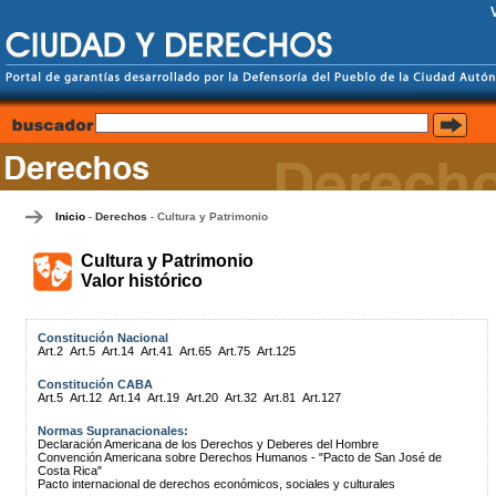
Inicio
Derechos
Cultura y Patrimonio
-
-
Cultura y Patrimonio
Valor histórico
Constitución Nacional
Art.2
Art.5
Art.14
Art.41
Art.65
Art.75
Art.125
Constitución CABA
Art.5
Art.12
Art.14
Art.19
Art.20
Art.32
Art.81
Art.127
Normas Supranacionales:
Declaración Americana de los Derechos y Deberes del Hombre
Convención Americana sobre Derechos Humanos - "Pacto de San José de
Costa Rica"
Pacto internacional de derechos económicos, sociales y culturales