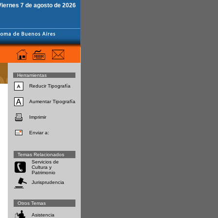
Viernes 7 de agosto de 2026
Herramientas
Reducir Tipografía
Aumentar Tipografía
Imprimir
Enviar a:
Temas Relacionados
Servicios de
Cultura y
Patrimonio
Jurisprudencia
Otros Temas
Asistencia