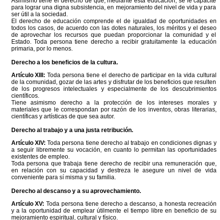
Asimismo tiene el derecho de que, mediante esta educación, se le capacite
para lograr una digna subsistencia, en mejoramiento del nivel de vida y para
ser útil a la sociedad.
El derecho de educación comprende el de igualdad de oportunidades en
todos los casos, de acuerdo con las dotes naturales, los méritos y el deseo
de aprovechar los recursos que puedan proporcionar la comunidad y el
Estado. Toda persona tiene derecho a recibir gratuitamente la educación
primaria, por lo menos.
Derecho a los beneficios de la cultura.
Artículo XIII:
Toda persona tiene el derecho de participar en la vida cultural
de la comunidad, gozar de las artes y disfrutar de los beneficios que resulten
de los progresos intelectuales y especialmente de los descubrimientos
científicos.
Tiene asimismo derecho a la protección de los intereses morales y
materiales que le correspondan por razón de los inventos, obras literarias,
científicas y artísticas de que sea autor.
Derecho al trabajo y a una justa retribución.
Artículo XIV:
Toda persona tiene derecho al trabajo en condiciones dignas y
a seguir libremente su vocación, en cuanto lo permitan las oportunidades
existentes de empleo.
Toda persona que trabaja tiene derecho de recibir una remuneración que,
en relación con su capacidad y destreza le asegure un nivel de vida
conveniente para sí misma y su familia.
Derecho al descanso y a su aprovechamiento.
Artículo XV:
Toda persona tiene derecho a descanso, a honesta recreación
y a la oportunidad de emplear útilmente el tiempo libre en beneficio de su
mejoramiento espiritual, cultural y físico.