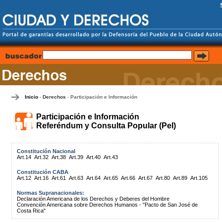
Inicio
Derechos
Participación e Información
-
-
Participación e Información
Referéndum y Consulta Popular (PeI)
Constitución Nacional
Art.14
Art.32
Art.38
Art.39
Art.40
Art.43
Constitución CABA
Art.12
Art.16
Art.61
Art.63
Art.64
Art.65
Art.66
Art.67
Art.80
Art.89
Art.105
Normas Supranacionales:
Declaración Americana de los Derechos y Deberes del Hombre
Convención Americana sobre Derechos Humanos - "Pacto de San José de
Costa Rica"